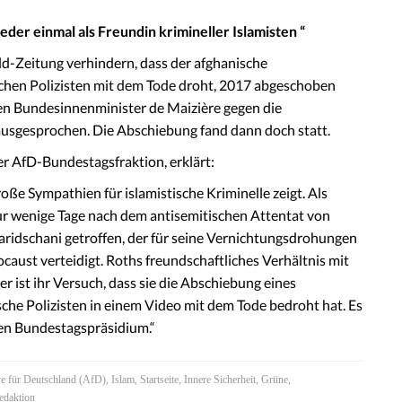
ieder einmal als Freundin krimineller Islamisten
“
ild-Zeitung verhindern, dass der afghanische
schen Polizisten mit dem Tode droht, 2017 abgeschoben
gen Bundesinnenminister de Maizière gegen die
sgesprochen. Die Abschiebung fand dann doch statt.
er AfD-Bundestagsfraktion, erklärt:
oße Sympathien für islamistische Kriminelle zeigt. Als
ur wenige Tage nach dem antisemitischen Attentat von
aridschani getroffen, der für seine Vernichtungsdrohungen
caust verteidigt. Roths freundschaftliches Verhältnis mit
er ist ihr Versuch, dass sie die Abschiebung eines
sche Polizisten in einem Video mit dem Tode bedroht hat. Es
uen Bundestagspräsidium.“
ve für Deutschland (AfD)
,
Islam
,
Startseite
,
Innere Sicherheit
,
Grüne
,
edaktion