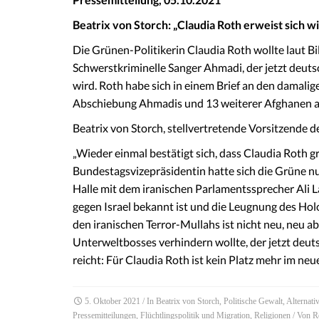
Beatrix von Storch: „Claudia Roth erweist sich w
Die Grünen-Politikerin Claudia Roth wollte laut B
Schwerstkriminelle Sanger Ahmadi, der jetzt deut
wird. Roth habe sich in einem Brief an den damali
Abschiebung Ahmadis und 13 weiterer Afghanen au
Beatrix von Storch, stellvertretende Vorsitzende d
„Wieder einmal bestätigt sich, dass Claudia Roth gr
Bundestagsvizepräsidentin hatte sich die Grüne n
Halle mit dem iranischen Parlamentssprecher Ali L
gegen Israel bekannt ist und die Leugnung des Holo
den iranischen Terror-Mullahs ist nicht neu, neu ab
Unterweltbosses verhindern wollte, der jetzt deut
reicht: Für Claudia Roth ist kein Platz mehr im ne
5. Oktober 2021
/ In
Beatrix von Storch
,
Politische Gewalt
,
Alternati
Pressemitteilungen
,
Flüchtlingspolitik und Migration
,
Religionen
/ Von
R