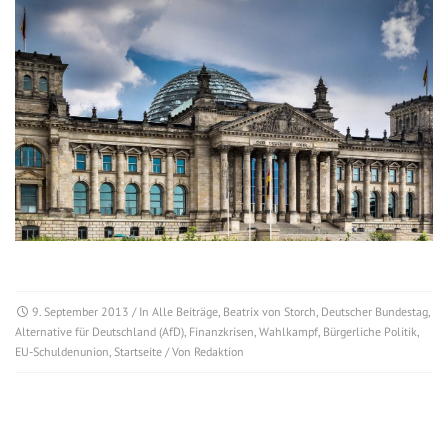
9. September 2013
/ In
Alle Beiträge
,
Beatrix von Storch
,
Deutscher Bundestag
,
Alternative für Deutschland (AfD)
,
Finanzkrisen
,
Wahlkampf
,
Bürgerliche Politik
,
EU-Schuldenunion
,
Startseite
/ Von
Redaktion