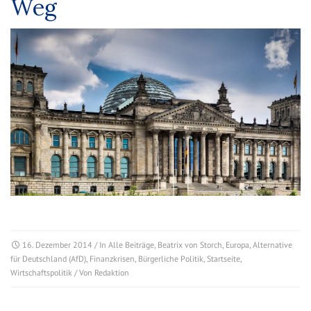
Weg
16. Dezember 2014
/ In
Alle Beiträge
,
Beatrix von Storch
,
Europa
,
Alternative
für Deutschland (AfD)
,
Finanzkrisen
,
Bürgerliche Politik
,
Startseite
,
Wirtschaftspolitik
/ Von
Redaktion