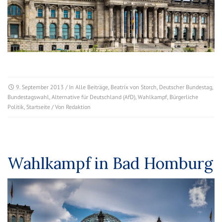
9. September 2013
/ In
Alle Beiträge
,
Beatrix von Storch
,
Deutscher Bundestag
,
Bundestagswahl
,
Alternative für Deutschland (AfD)
,
Wahlkampf
,
Bürgerliche
Politik
,
Startseite
/ Von
Redaktion
Wahlkampf in Bad Homburg