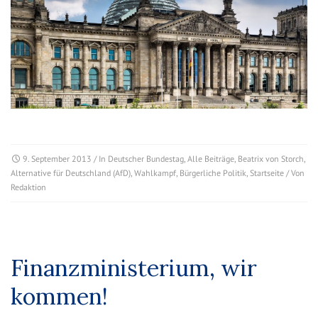
9. September 2013
/ In
Deutscher Bundestag
,
Alle Beiträge
,
Beatrix von Storch
,
Alternative für Deutschland (AfD)
,
Wahlkampf
,
Bürgerliche Politik
,
Startseite
/ Von
Redaktion
Finanzministerium, wir
kommen!