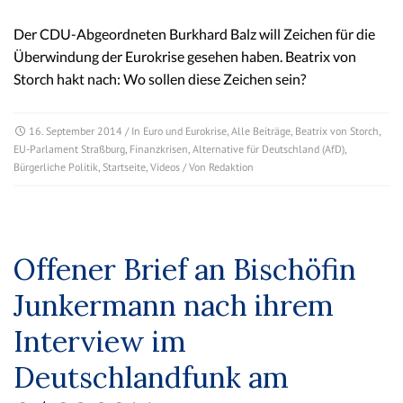
Der CDU-Abgeordneten Burkhard Balz will Zeichen für die
Überwindung der Eurokrise gesehen haben. Beatrix von
Storch hakt nach: Wo sollen diese Zeichen sein?
16. September 2014
/ In
Euro und Eurokrise
,
Alle Beiträge
,
Beatrix von Storch
,
EU-Parlament Straßburg
,
Finanzkrisen
,
Alternative für Deutschland (AfD)
,
Bürgerliche Politik
,
Startseite
,
Videos
/ Von
Redaktion
Offener Brief an Bischöfin
Junkermann nach ihrem
Interview im
Deutschlandfunk am