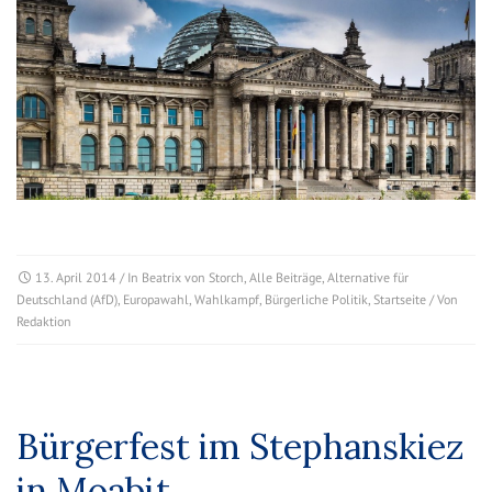
13. April 2014
/ In
Beatrix von Storch
,
Alle Beiträge
,
Alternative für
Deutschland (AfD)
,
Europawahl
,
Wahlkampf
,
Bürgerliche Politik
,
Startseite
/ Von
Redaktion
Bürgerfest im Stephanskiez
in Moabit