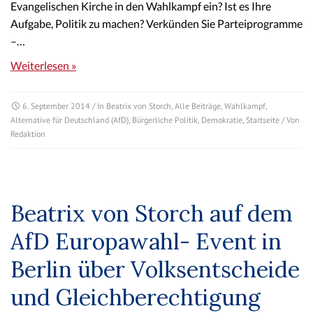
Evangelischen Kirche in den Wahlkampf ein? Ist es Ihre
Aufgabe, Politik zu machen? Verkünden Sie Parteiprogramme
–…
Weiterlesen »
6. September 2014
/ In
Beatrix von Storch
,
Alle Beiträge
,
Wahlkampf
,
Alternative für Deutschland (AfD)
,
Bürgerliche Politik
,
Demokratie
,
Startseite
/ Von
Redaktion
Beatrix von Storch auf dem
AfD Europawahl- Event in
Berlin über Volksentscheide
und Gleichberechtigung