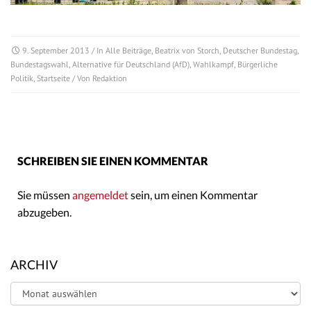
9. September 2013
/ In
Alle Beiträge
,
Beatrix von Storch
,
Deutscher Bundestag
,
Bundestagswahl
,
Alternative für Deutschland (AfD)
,
Wahlkampf
,
Bürgerliche
Politik
,
Startseite
/ Von
Redaktion
SCHREIBEN SIE EINEN KOMMENTAR
Sie müssen
angemeldet
sein, um einen Kommentar
abzugeben.
ARCHIV
Archiv