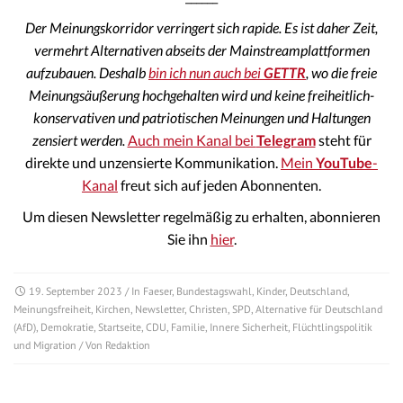
Der Meinungskorridor verringert sich rapide. Es ist daher Zeit,
vermehrt Alternativen abseits der Mainstreamplattformen
aufzubauen. Deshalb
bin ich nun auch bei
GETTR
, wo die freie
Meinungsäußerung hochgehalten wird und keine freiheitlich-
konservativen und patriotischen Meinungen und Haltungen
zensiert werden.
Auch mein Kanal bei
Telegram
steht für
direkte und unzensierte Kommunikation.
Mein
YouTube
-
Kanal
freut sich auf jeden Abonnenten.
Um diesen Newsletter regelmäßig zu erhalten, abonnieren
Sie ihn
hier
.
19. September 2023
/ In
Faeser
,
Bundestagswahl
,
Kinder
,
Deutschland
,
Meinungsfreiheit
,
Kirchen
,
Newsletter
,
Christen
,
SPD
,
Alternative für Deutschland
(AfD)
,
Demokratie
,
Startseite
,
CDU
,
Familie
,
Innere Sicherheit
,
Flüchtlingspolitik
und Migration
/ Von
Redaktion