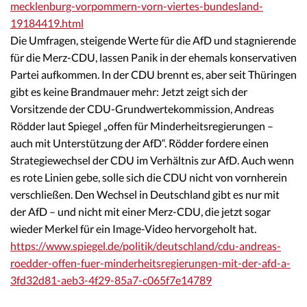
mecklenburg-vorpommern-vorn-viertes-bundesland-
19184419.html
Die Umfragen, steigende Werte für die AfD und stagnierende
für die Merz-CDU, lassen Panik in der ehemals konservativen
Partei aufkommen. In der CDU brennt es, aber seit Thüringen
gibt es keine Brandmauer mehr: Jetzt zeigt sich der
Vorsitzende der CDU-Grundwertekommission, Andreas
Rödder laut Spiegel „offen für Minderheitsregierungen –
auch mit Unterstützung der AfD“. Rödder fordere einen
Strategiewechsel der CDU im Verhältnis zur AfD. Auch wenn
es rote Linien gebe, solle sich die CDU nicht von vornherein
verschließen. Den Wechsel in Deutschland gibt es nur mit
der AfD – und nicht mit einer Merz-CDU, die jetzt sogar
wieder Merkel für ein Image-Video hervorgeholt hat.
https://www.spiegel.de/politik/deutschland/cdu-andreas-
roedder-offen-fuer-minderheitsregierungen-mit-der-afd-a-
3fd32d81-aeb3-4f29-85a7-c065f7e14789
______