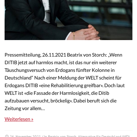
Pressemitteilung, 26.11.2021 Beatrix von Storch: „Wenn
DITIB jetzt auf harmlos macht, ist das nur ein weiterer
Täuschungsversuch von Erdogans fünfter Kolonne in
Deutschland“ Nach einer Meldung der WELT scheint für
Erdogans DITIB «eine Rehabilitierung greifbar». Doch laut
WELT ist «die Fassade der Harmlosigkeit, die Ditib
aufzubauen versucht, bröckelig». Dabei beruft sich die
Zeitung vor allem…
Weiterlesen »
26. November 2021
/ In
Beatrix von Storch
,
Alternative für Deutschland (AfD)
,