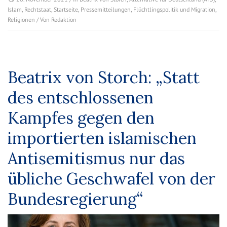
Islam
,
Rechtstaat
,
Startseite
,
Pressemitteilungen
,
Flüchtlingspolitik und Migration
,
Religionen
/ Von
Redaktion
Beatrix von Storch: „Statt
des entschlossenen
Kampfes gegen den
importierten islamischen
Antisemitismus nur das
übliche Geschwafel von der
Bundesregierung“