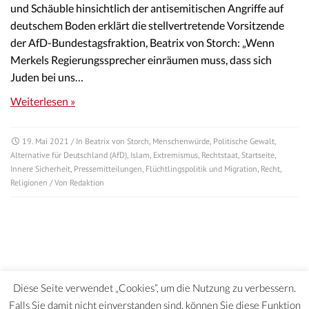
und Schäuble hinsichtlich der antisemitischen Angriffe auf
deutschem Boden erklärt die stellvertretende Vorsitzende
der AfD-Bundestagsfraktion, Beatrix von Storch: „Wenn
Merkels Regierungssprecher einräumen muss, dass sich
Juden bei uns…
Weiterlesen »
19. Mai 2021
/ In
Beatrix von Storch
,
Menschenwürde
,
Politische Gewalt
,
Alternative für Deutschland (AfD)
,
Islam
,
Extremismus
,
Rechtstaat
,
Startseite
,
Innere Sicherheit
,
Pressemitteilungen
,
Flüchtlingspolitik und Migration
,
Recht
,
Religionen
/ Von
Redaktion
Diese Seite verwendet „Cookies“, um die Nutzung zu verbessern.
Falls Sie damit nicht einverstanden sind, können Sie diese Funktion