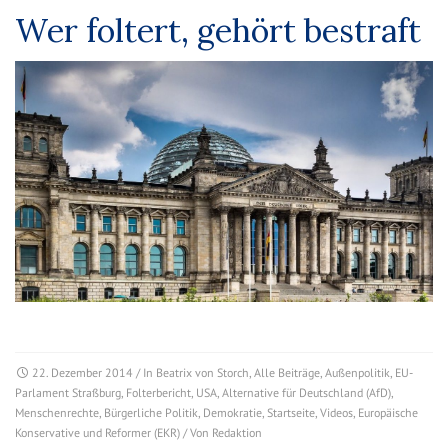
Wer foltert, gehört bestraft
22. Dezember 2014
/ In
Beatrix von Storch
,
Alle Beiträge
,
Außenpolitik
,
EU-
Parlament Straßburg
,
Folterbericht
,
USA
,
Alternative für Deutschland (AfD)
,
Menschenrechte
,
Bürgerliche Politik
,
Demokratie
,
Startseite
,
Videos
,
Europäische
Konservative und Reformer (EKR)
/ Von
Redaktion