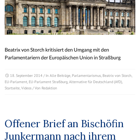
Beatrix von Storch kritisiert den Umgang mit den
Parlamentariern der Europäischen Union in Straßburg
18. September 2014
/ In
Alle Beiträge
,
Parlamentarismus
,
Beatrix von Storch
,
EU-Parlament
,
EU-Parlament Straßburg
,
Alternative für Deutschland (AfD)
,
Startseite
,
Videos
/ Von
Redaktion
Offener Brief an Bischöfin
Junkermann nach ihrem