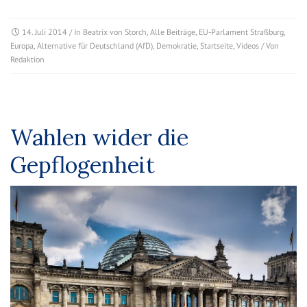
14. Juli 2014
/ In
Beatrix von Storch
,
Alle Beiträge
,
EU-Parlament Straßburg
,
Europa
,
Alternative für Deutschland (AfD)
,
Demokratie
,
Startseite
,
Videos
/ Von
Redaktion
Wahlen wider die
Gepflogenheit