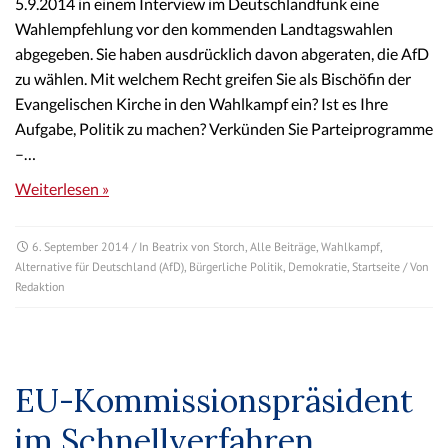
5.9.2014 in einem Interview im Deutschlandfunk eine
Wahlempfehlung vor den kommenden Landtagswahlen
abgegeben. Sie haben ausdrücklich davon abgeraten, die AfD
zu wählen. Mit welchem Recht greifen Sie als Bischöfin der
Evangelischen Kirche in den Wahlkampf ein? Ist es Ihre
Aufgabe, Politik zu machen? Verkünden Sie Parteiprogramme
–…
Weiterlesen »
6. September 2014
/ In
Beatrix von Storch
,
Alle Beiträge
,
Wahlkampf
,
Alternative für Deutschland (AfD)
,
Bürgerliche Politik
,
Demokratie
,
Startseite
/ Von
Redaktion
EU-Kommissionspräsident
im Schnellverfahren