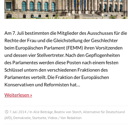
Am 7. Juli bestimmten die Mitglieder des Ausschusses für die
Rechte der Frau und die Gleichstellung der Geschlechter
beim Europäischen Parlament (FEMM) ihren Vorsitzenden
und dessen vier Stellvertreter. Nach den Gepflogenheiten
des Parlamentes werden diese Posten nach einem festen
Schlüssel untern den verschiedenen Fraktionen des
Parlamentes verteilt. Die Fraktion der Europäischen
Konservativen und Reformisten hat…
Weiterlesen »
7. Juli 2014
/ In
Alle Beiträge
,
Beatrix von Storch
,
Alternative für Deutschland
(AfD)
,
Demokratie
,
Startseite
,
Videos
/ Von
Redaktion