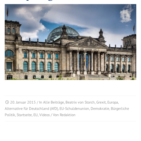
20. Januar 2015
/ In
Alle Beiträge
,
Beatrix von Storch
,
Grexit
,
Europa
,
Alternative für Deutschland (AfD)
,
EU-Schuldenunion
,
Demokratie
,
Bürgerliche
Politik
,
Startseite
,
EU
,
Videos
/ Von
Redaktion