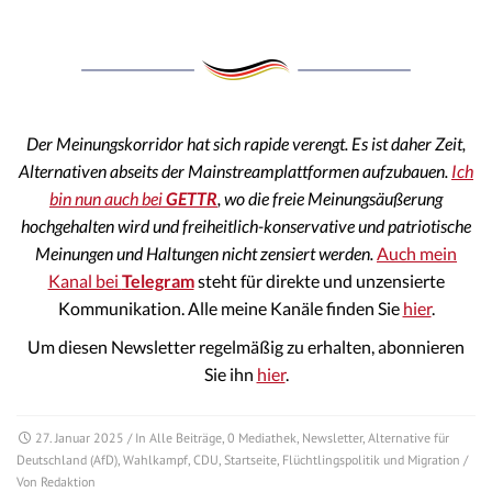
Der Meinungskorridor hat sich rapide verengt. Es ist daher Zeit,
Alternativen abseits der Mainstreamplattformen aufzubauen.
Ich
bin nun auch bei
GETTR
, wo die freie Meinungsäußerung
hochgehalten wird und freiheitlich-konservative und patriotische
Meinungen und Haltungen nicht zensiert werden.
Auch mein
Kanal bei
Telegram
steht für direkte und unzensierte
Kommunikation. Alle meine Kanäle finden Sie
hier
.
Um diesen Newsletter regelmäßig zu erhalten, abonnieren
Sie ihn
hier
.
27. Januar 2025
/ In
Alle Beiträge
,
0 Mediathek
,
Newsletter
,
Alternative für
Deutschland (AfD)
,
Wahlkampf
,
CDU
,
Startseite
,
Flüchtlingspolitik und Migration
/
Von
Redaktion