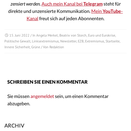
zensiert werden.
Auch mein Kanal bei
Telegram
steht für
direkte und unzensierte Kommunikation.
Mein
YouTube
-
Kanal
freut sich auf jeden Abonnenten.
15. Juni 2022
/ In
Angela Merkel
,
Beatrix von Storch
,
Euro und Eurokrise
,
Politische Gewalt
,
Linksextremismus
,
Newsletter
,
EZB
,
Extremismus
,
Startseite
,
Innere Sicherheit
,
Grüne
/ Von
Redaktion
SCHREIBEN SIE EINEN KOMMENTAR
Sie müssen
angemeldet
sein, um einen Kommentar
abzugeben.
ARCHIV