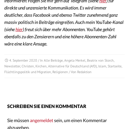
informieren: Folgen Sie mir gern auf Telegram (siehe
hier
) für
direkte und unzensierte Kommunikation. Es wird immer
deutlicher, dass Facebook und ebenso Twitter zunehmend ganz
massiv politisch in Beiträge eingreifen. Auch mein YouTube-Kanal
(siehe
hier
) freut sich über mehr Abonnenten. YouTube gehört
ebenfalls zu den Zensierern und eine höhere Abonnenten-Zahl
wäre eine klare Ansage.
4. September 2020
/ In
Alle Beiträge
,
Angela Merkel
,
Beatrix von Storch
,
Newsletter
,
Christen
,
Kirchen
,
Alternative für Deutschland (AfD)
,
Islam
,
Startseite
,
Flüchtlingspolitik und Migration
,
Religionen
/ Von
Redaktion
SCHREIBEN SIE EINEN KOMMENTAR
Sie müssen
angemeldet
sein, um einen Kommentar
abzugeben.