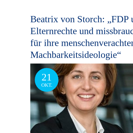
Beatrix von Storch: „FDP 
Elternrechte und missbrau
für ihre menschenverachte
Machbarkeitsideologie“
21
OKT.