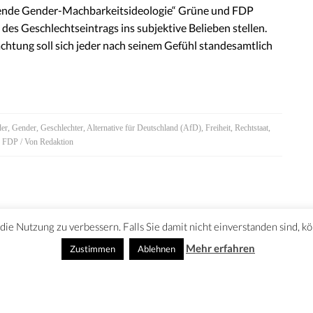
tende Gender-Machbarkeitsideologie“ Grüne und FDP
es Geschlechtseintrags ins subjektive Belieben stellen.
chtung soll sich jeder nach seinem Gefühl standesamtlich
er
,
Gender
,
Geschlechter
,
Alternative für Deutschland (AfD)
,
Freiheit
,
Rechtstaat
,
,
FDP
/ Von
Redaktion
ie Nutzung zu verbessern. Falls Sie damit nicht einverstanden sind, k
Mehr erfahren
Zustimmen
Ablehnen
SSUM