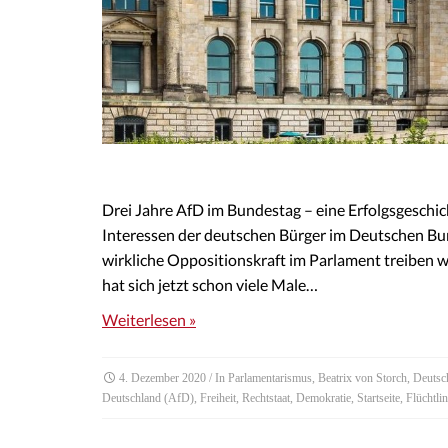
Drei Jahre AfD im Bundestag – eine Erfolgsgeschich
Interessen der deutschen Bürger im Deutschen Bunde
wirkliche Oppositionskraft im Parlament treiben wi
hat sich jetzt schon viele Male…
Weiterlesen »
4. Dezember 2020
/ In
Parlamentarismus
,
Beatrix von Storch
,
Deutsc
Deutschland (AfD)
,
Freiheit
,
Rechtstaat
,
Demokratie
,
Startseite
,
Flüchtli