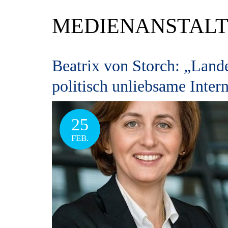
MEDIENANSTAL
Beatrix von Storch: „Land
politisch unliebsame Inter
25
FEB.