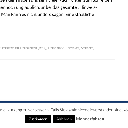
er noch unglaublich: anbei das gesamte „Hinweis-
Man kann es nicht anders sagen: Eine staatliche
Alternative für Deutschland (AfD)
,
Demokratie
,
Rechtstaat
,
Startseite
,
ie Nutzung zu verbessern. Falls Sie damit nicht einverstanden sind, k
SSUM
Mehr erfahren
Zustimmen
Ablehnen