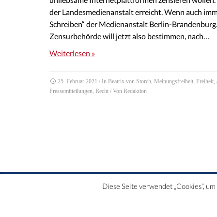
der Landesmedienanstalt erreicht. Wenn auch imm
Schreiben“ der Medienanstalt Berlin-Brandenburg. 
Zensurbehörde will jetzt also bestimmen, nach…
Weiterlesen »
25. Februar 2021
/ In
Beatrix von Storch
,
Meinungsfreiheit
,
Freiheit
,
Pressemitteilungen
,
Recht
/ Von
Redaktion
Diese Seite verwendet „Cookies“, um d
DATENSCHUTZERKLÄRUNG | HAFTUNGSAUSCHLUSS | IMPRE