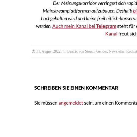
Der Meinungskorridor verringert sich rapide
Mainstreamplattformen aufzubauen. Deshalb
bi
hochgehalten wird und keine freiheitlich-konserv
werden.
Auch mein Kanal bei
Telegram
steht für
Kanal
freut sic
31. August 2022
/ In
Beatrix von Storch
,
Gender
,
Newsletter
,
Rechtst
SCHREIBEN SIE EINEN KOMMENTAR
Sie müssen
angemeldet
sein, um einen Kommenta