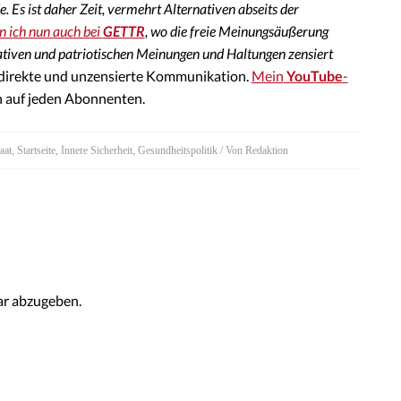
. Es ist daher Zeit, vermehrt Alternativen abseits der
n ich nun auch bei
GETTR
, wo die freie Meinungsäußerung
ativen und patriotischen Meinungen und Haltungen zensiert
 direkte und unzensierte Kommunikation.
Mein
YouTube
-
h auf jeden Abonnenten.
aat
,
Startseite
,
Innere Sicherheit
,
Gesundheitspolitik
/ Von
Redaktion
r abzugeben.