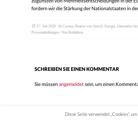
zugunsten von Mehrheitsentscheidungen in der EU
fordern wir die Stärkung der Nationalstaaten in de
17. Juli 2020
/ In
Corona
,
Beatrix von Storch
,
Europa
,
Alternative fü
Pressemitteilungen
/ Von
Redaktion
SCHREIBEN SIE EINEN KOMMENTAR
Sie müssen
angemeldet
sein, um einen Kommenta
Diese Seite verwendet „Cookies“, um d