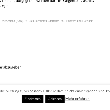
 niemals aufgegeben werden darf. Im Gegenteil: Als AfD
r EU.“
r Deutschland (AfD)
,
EU-Schuldenunion
,
Startseite
,
EU
,
Finanzen und Haushalt
,
r abzugeben.
ie Nutzung zu verbessern. Falls Sie damit nicht einverstanden sind, k
Mehr erfahren
Zustimmen
Ablehnen