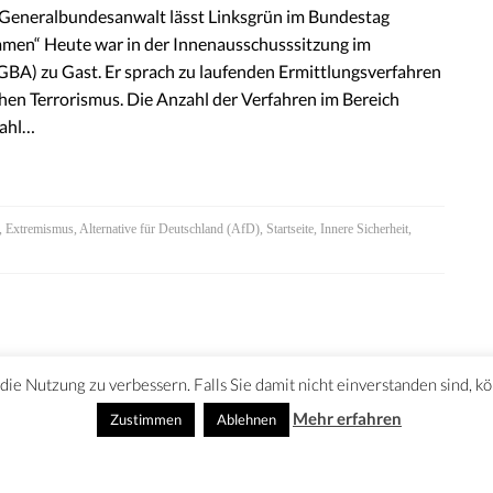
 „Generalbundesanwalt lässt Linksgrün im Bundestag
ummen“ Heute war in der Innenausschusssitzung im
A) zu Gast. Er sprach zu laufenden Ermittlungsverfahren
hen Terrorismus. Die Anzahl der Verfahren im Bereich
zahl…
,
Extremismus
,
Alternative für Deutschland (AfD)
,
Startseite
,
Innere Sicherheit
,
ie Nutzung zu verbessern. Falls Sie damit nicht einverstanden sind, k
Mehr erfahren
Zustimmen
Ablehnen
SSUM