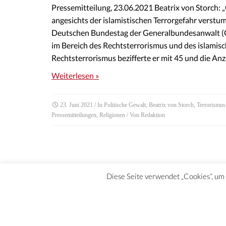
Pressemitteilung, 23.06.2021 Beatrix von Storch:
angesichts der islamistischen Terrorgefahr verst
Deutschen Bundestag der Generalbundesanwalt (GB
im Bereich des Rechtsterrorismus und des islamisc
Rechtsterrorismus bezifferte er mit 45 und die An
Weiterlesen »
23. Juni 2021
/ In
Politische Gewalt
,
Beatrix von Storch
,
Terrorismus
Pressemitteilungen
,
Religionen
/ Von
Redaktion
Diese Seite verwendet „Cookies“, um d
DATENSCHUTZERKLÄRUNG | HAFTUNGSAUSCHLUSS | IMPRE