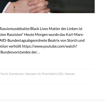
„Rassismusdebatte/Black Lives Matter der Linken ist
elsten Rassisten“ Heute Morgen wurde das Karl-Marx-
r AfD-Bundestagsabgeordnete Beatrix von Storch und
aktion verhüllt https://www.youtube.com/watch?
s Bundesvorstandes der…
 Storch
,
Extremismus
,
Alternative für Deutschland (AfD)
,
Startseite
,