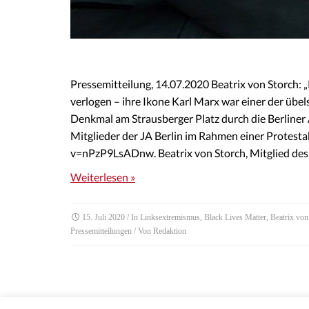
Pressemitteilung, 14.07.2020 Beatrix von Storch: 
verlogen – ihre Ikone Karl Marx war einer der üb
Denkmal am Strausberger Platz durch die Berline
Mitglieder der JA Berlin im Rahmen einer Protest
v=nPzP9LsADnw. Beatrix von Storch, Mitglied de
Weiterlesen »
15. Juli 2020
/ In
Linksextremismus
,
Black Lives Matter
,
Beatrix von
Pressemitteilungen
/ Von
Redaktion