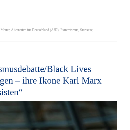
 Matter
,
Alternative für Deutschland (AfD)
,
Extremismus
,
Startseite
,
ismusdebatte/Black Lives
ogen – ihre Ikone Karl Marx
sisten“