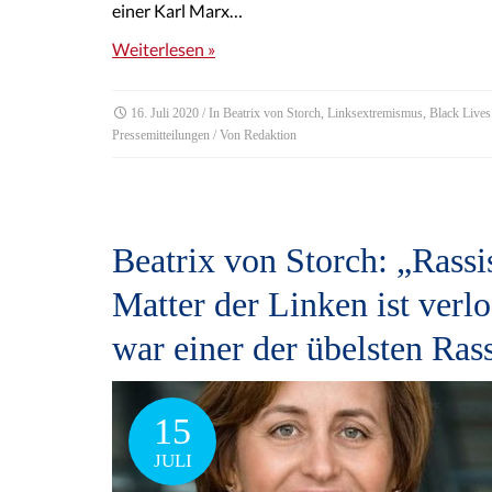
einer Karl Marx…
Weiterlesen »
16. Juli 2020
/ In
Beatrix von Storch
,
Linksextremismus
,
Black Lives
Pressemitteilungen
/ Von
Redaktion
Beatrix von Storch: „Rass
Matter der Linken ist verl
war einer der übelsten Ras
15
JULI