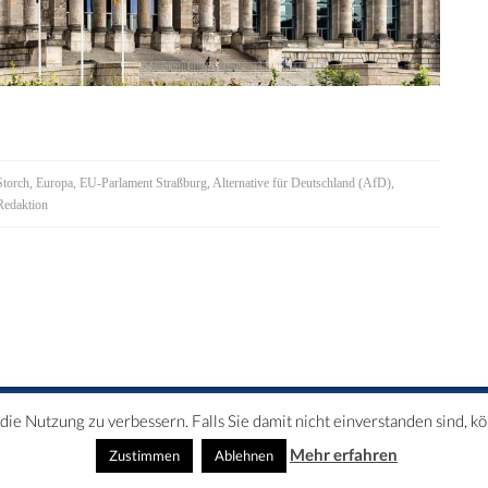
Storch
,
Europa
,
EU-Parlament Straßburg
,
Alternative für Deutschland (AfD)
,
Redaktion
ie Nutzung zu verbessern. Falls Sie damit nicht einverstanden sind, k
SSUM
Mehr erfahren
Zustimmen
Ablehnen