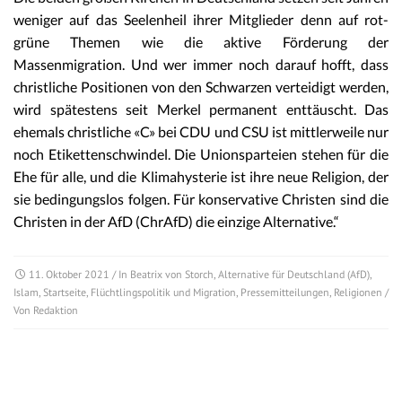
weniger auf das Seelenheil ihrer Mitglieder denn auf rot-
grüne Themen wie die aktive Förderung der
Massenmigration. Und wer immer noch darauf hofft, dass
christliche Positionen von den Schwarzen verteidigt werden,
wird spätestens seit Merkel permanent enttäuscht. Das
ehemals christliche «C» bei CDU und CSU ist mittlerweile nur
noch Etikettenschwindel. Die Unionsparteien stehen für die
Ehe für alle, und die Klimahysterie ist ihre neue Religion, der
sie bedingungslos folgen. Für konservative Christen sind die
Christen in der AfD (ChrAfD) die einzige Alternative.“
11. Oktober 2021
/ In
Beatrix von Storch
,
Alternative für Deutschland (AfD)
,
Islam
,
Startseite
,
Flüchtlingspolitik und Migration
,
Pressemitteilungen
,
Religionen
/
Von
Redaktion