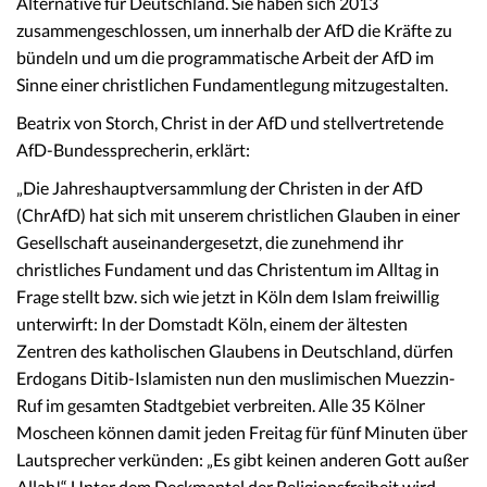
Alternative für Deutschland. Sie haben sich 2013
zusammengeschlossen, um innerhalb der AfD die Kräfte zu
bündeln und um die programmatische Arbeit der AfD im
Sinne einer christlichen Fundamentlegung mitzugestalten.
Beatrix von Storch, Christ in der AfD und stellvertretende
AfD-Bundessprecherin, erklärt:
„Die Jahreshauptversammlung der Christen in der AfD
(ChrAfD) hat sich mit unserem christlichen Glauben in einer
Gesellschaft auseinandergesetzt, die zunehmend ihr
christliches Fundament und das Christentum im Alltag in
Frage stellt bzw. sich wie jetzt in Köln dem Islam freiwillig
unterwirft: In der Domstadt Köln, einem der ältesten
Zentren des katholischen Glaubens in Deutschland, dürfen
Erdogans Ditib-Islamisten nun den muslimischen Muezzin-
Ruf im gesamten Stadtgebiet verbreiten. Alle 35 Kölner
Moscheen können damit jeden Freitag für fünf Minuten über
Lautsprecher verkünden: „Es gibt keinen anderen Gott außer
Allah!“ Unter dem Deckmantel der Religionsfreiheit wird