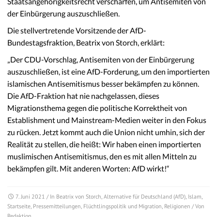
Staatsangehörigkeitsrecht verschärfen, um Antisemiten von
der Einbürgerung auszuschließen.
Die stellvertretende Vorsitzende der AfD-
Bundestagsfraktion, Beatrix von Storch, erklärt:
„Der CDU-Vorschlag, Antisemiten von der Einbürgerung
auszuschließen, ist eine AfD-Forderung, um den importierten
islamischen Antisemitismus besser bekämpfen zu können.
Die AfD-Fraktion hat nie nachgelassen, dieses
Migrationsthema gegen die politische Korrektheit von
Establishment und Mainstream-Medien weiter in den Fokus
zu rücken. Jetzt kommt auch die Union nicht umhin, sich der
Realität zu stellen, die heißt: Wir haben einen importierten
muslimischen Antisemitismus, den es mit allen Mitteln zu
bekämpfen gilt. Mit anderen Worten: AfD wirkt!“
7. Juni 2021
/ In
Beatrix von Storch
,
Alternative für Deutschland (AfD)
,
Islam
,
Startseite
,
Pressemitteilungen
,
Flüchtlingspolitik und Migration
,
Religionen
/ Von
Redaktion