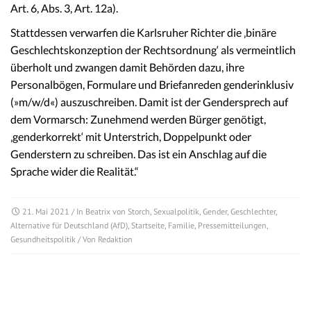
Art. 6, Abs. 3, Art. 12a).
Stattdessen verwarfen die Karlsruher Richter die ‚binäre
Geschlechtskonzeption der Rechtsordnung‘ als vermeintlich
überholt und zwangen damit Behörden dazu, ihre
Personalbögen, Formulare und Briefanreden genderinklusiv
(»m/w/d«) auszuschreiben. Damit ist der Gendersprech auf
dem Vormarsch: Zunehmend werden Bürger genötigt,
‚genderkorrekt‘ mit Unterstrich, Doppelpunkt oder
Genderstern zu schreiben. Das ist ein Anschlag auf die
Sprache wider die Realität.“
21. Mai 2021
/ In
Beatrix von Storch
,
Sexualpolitik
,
Gender
,
Geschlechter
,
Alternative für Deutschland (AfD)
,
Startseite
,
Familie
,
Pressemitteilungen
,
Gesundheitspolitik
/ Von
Redaktion