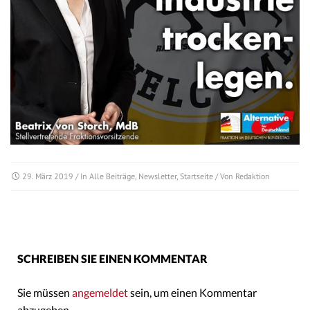
29. März 2019
/ In
Alle Beiträge
,
Newsletter
,
Startseite
/ Von
Redaktion
SCHREIBEN SIE EINEN KOMMENTAR
Sie müssen
angemeldet
sein, um einen Kommentar
abzugeben.