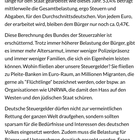
lange für den Staat gearbeitet wie dieses Jahr. 53,4% beträgt
mittlerweile die Gesamtbelastung, ergo Steuern und
Abgaben, für den Durchschnittsdeutschen. Von jedem Euro,
der erarbeitet wird, bleiben dem Bürger nur noch ca. 0,47€.
Diese Berechnung des Bundes der Steuerzahler ist
erschütternd. Trotz immer höherer Belastung der Bürger, gibt
es immer mehr Altersarmut, immer weniger Polizeipräsenz
und immer weniger Familien, die sich ein Eigenheim leisten
können. Wohin fließen aber unsere Steuergelder? Sie fließen
zu Pleite-Banken im Euro-Raum, an Millionen Migranten, die
gerne als “Flüchtlinge” bezeichnet werden, oder bspw. an
Organisationen wie UNRWA, die damit den Hass auf den
Westen und den jüdischen Staat schüren.
Deutsche Steuergelder dürfen nicht zur vermeintlichen
Rettung der ganzen Welt draufgehen, sondern sollten
sparsam für die Bedürfnisse und Interessen des deutschen
Volkes eingesetzt werden. Zudem muss die Belastung für
Bürger und Unternehmen drastisch gesenkt werden. Franz