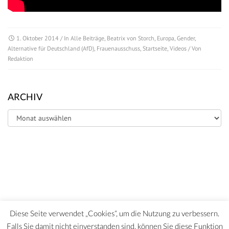
1. Oktober 2014
/ In
Alle Beiträge
,
Beatrix von Storch
,
Europa
,
Gender
,
Alternative für Deutschland (AfD)
,
Frauenausschuss
,
Startseite
,
Videos
/ Von
Redaktion
ARCHIV
Archiv
Diese Seite verwendet „Cookies“, um die Nutzung zu verbessern.
Falls Sie damit nicht einverstanden sind, können Sie diese Funktion