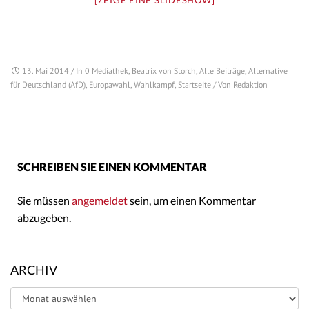
[ZEIGE EINE SLIDESHOW]
13. Mai 2014
/ In
0 Mediathek
,
Beatrix von Storch
,
Alle Beiträge
,
Alternative
für Deutschland (AfD)
,
Europawahl
,
Wahlkampf
,
Startseite
/ Von
Redaktion
SCHREIBEN SIE EINEN KOMMENTAR
Sie müssen
angemeldet
sein, um einen Kommentar
abzugeben.
ARCHIV
Archiv