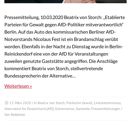
Pressemitteilung, 10.03.2020 Beatrix von Storch: „Etablierte
Parteien für Gewalt gegen AfD-Politiker mitverantwortlich“
Berlin. Auf das Auto des kommissarischen Berliner AfD-
Notvorstands Nicolaus Fest ist ein Brandanschlag verübt
worden. Ebenfalls in der Nacht zu Dienstag wurde in Berlin-
Reinickendorf eine von der AfD für Veranstaltungen
zuweilen genutzte Gaststätte angegriffen. Die Anschläge
kommentiert Beatrix von Storch, stellvertretende
Bundessprecherin der Alternative…
Weiterlesen »
13. März 2020
/ In
Beatrix von Storch
,
Politische Gewalt
,
Linksextremismus
,
Alternative für Deutschland (AfD)
,
Extremismus
,
Startseite
,
Pressemitteilungen
/
Von
Redaktion