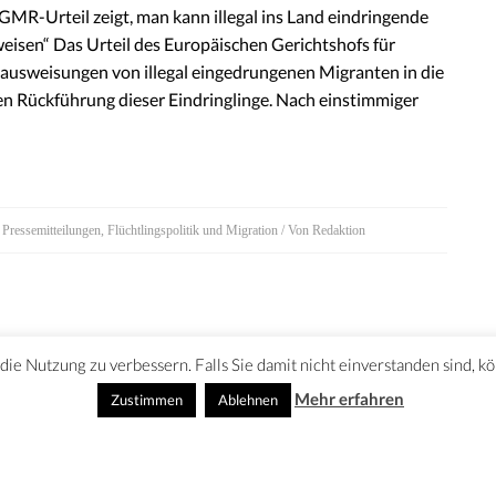
GMR-Urteil zeigt, man kann illegal ins Land eindringende
eisen“ Das Urteil des Europäischen Gerichtshofs für
vausweisungen von illegal eingedrungenen Migranten in die
gen Rückführung dieser Eindringlinge. Nach einstimmiger
,
Pressemitteilungen
,
Flüchtlingspolitik und Migration
/ Von
Redaktion
ie Nutzung zu verbessern. Falls Sie damit nicht einverstanden sind, k
Mehr erfahren
Zustimmen
Ablehnen
SSUM