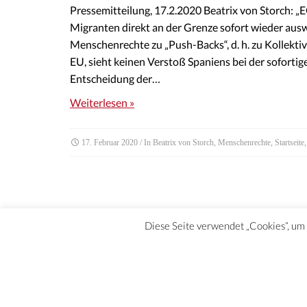
Pressemitteilung, 17.2.2020 Beatrix von Storch: „E
Migranten direkt an der Grenze sofort wieder ausw
Menschenrechte zu „Push-Backs“, d. h. zu Kollekti
EU, sieht keinen Verstoß Spaniens bei der soforti
Entscheidung der…
Weiterlesen »
17. Februar 2020
/ In
Beatrix von Storch
,
Menschenrechte
,
Startseite
Diese Seite verwendet „Cookies“, um d
DATENSCHUTZERKLÄRUNG | HAFTUNGSAUSCHLUSS | IMPRE