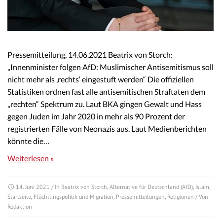
Pressemitteilung, 14.06.2021 Beatrix von Storch:
„Innenminister folgen AfD: Muslimischer Antisemitismus soll
nicht mehr als ‚rechts‘ eingestuft werden“ Die offiziellen
Statistiken ordnen fast alle antisemitischen Straftaten dem
„rechten“ Spektrum zu. Laut BKA gingen Gewalt und Hass
gegen Juden im Jahr 2020 in mehr als 90 Prozent der
registrierten Fälle von Neonazis aus. Laut Medienberichten
könnte die…
Weiterlesen »
14. Juni 2021
/ In
Beatrix von Storch
,
Alternative für Deutschland (AfD)
,
Islam
,
Startseite
,
Flüchtlingspolitik und Migration
,
Pressemitteilungen
,
Religionen
/ Von
Redaktion