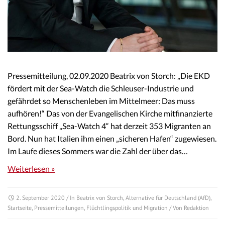
Pressemitteilung, 02.09.2020 Beatrix von Storch: „Die EKD
fördert mit der Sea-Watch die Schleuser-Industrie und
gefährdet so Menschenleben im Mittelmeer: Das muss
aufhören!“ Das von der Evangelischen Kirche mitfinanzierte
Rettungsschiff „Sea-Watch 4“ hat derzeit 353 Migranten an
Bord. Nun hat Italien ihm einen „sicheren Hafen“ zugewiesen.
Im Laufe dieses Sommers war die Zahl der über das…
Weiterlesen »
2. September 2020
/ In
Beatrix von Storch
,
Alternative für Deutschland (AfD)
,
Startseite
,
Pressemitteilungen
,
Flüchtlingspolitik und Migration
/ Von
Redaktion