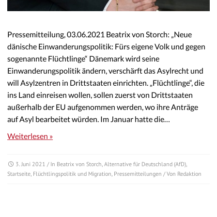
Pressemitteilung, 03.06.2021 Beatrix von Storch: „Neue
dänische Einwanderungspolitik: Fürs eigene Volk und gegen
sogenannte Flüchtlinge“ Dänemark wird seine
Einwanderungspolitik ändern, verschärft das Asylrecht und
will Asylzentren in Drittstaaten einrichten. „Flüchtlinge“, die
ins Land einreisen wollen, sollen zuerst von Drittstaaten
außerhalb der EU aufgenommen werden, wo ihre Anträge
auf Asyl bearbeitet würden. Im Januar hatte die…
Weiterlesen »
3. Juni 2021
/ In
Beatrix von Storch
,
Alternative für Deutschland (AfD)
,
Startseite
,
Flüchtlingspolitik und Migration
,
Pressemitteilungen
/ Von
Redaktion