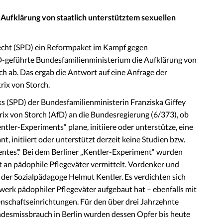
n Aufklärung von staatlich unterstütztem sexuellen
echt (SPD) ein Reformpaket im Kampf gegen
D-geführte Bundesfamilienministerium die Aufklärung von
h ab. Das ergab die Antwort auf eine Anfrage der
rix von Storch.
s (SPD) der Bundesfamilienministerin Franziska Giffey
rix von Storch (AfD) an die Bundesregierung (6/373), ob
ntler-Experiments“ plane, initiiere oder unterstütze, eine
t, initiiert oder unterstützt derzeit keine Studien bzw.
entes‘.“ Bei dem Berliner „Kentler-Experiment“ wurden
t an pädophile Pflegeväter vermittelt. Vordenker und
der Sozialpädagoge Helmut Kentler. Es verdichten sich
zwerk pädophiler Pflegeväter aufgebaut hat – ebenfalls mit
nschaftseinrichtungen. Für den über drei Jahrzehnte
ndesmissbrauch in Berlin wurden dessen Opfer bis heute