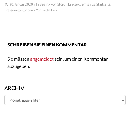
30. Januar 2020
/ In
Beatrix von Storch
,
Linksextremismus
,
Startseite
,
Pressemitteilungen
/ Von
Redaktion
SCHREIBEN SIE EINEN KOMMENTAR
Sie müssen
angemeldet
sein, um einen Kommentar
abzugeben.
ARCHIV
Archiv