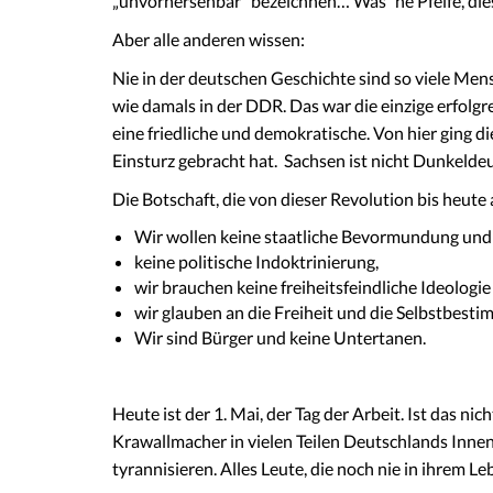
„unvorhersehbar“ bezeichnen… Was ´ne Pfeife, die
Aber alle anderen wissen:
Nie in der deutschen Geschichte sind so viele Men
wie damals in der DDR. Das war die einzige erfolg
eine friedliche und demokratische. Von hier ging d
Einsturz gebracht hat. Sachsen ist nicht Dunkelde
Die Botschaft, die von dieser Revolution bis heute a
Wir wollen keine staatliche Bevormundung und
keine politische Indoktrinierung,
wir brauchen keine freiheitsfeindliche Ideologie
wir glauben an die Freiheit und die Selbstbest
Wir sind Bürger und keine Untertanen.
Heute ist der 1. Mai, der Tag der Arbeit. Ist das nic
Krawallmacher in vielen Teilen Deutschlands Inn
tyrannisieren. Alles Leute, die noch nie in ihrem L