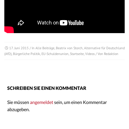
17. Juni 2015
/ In
Alle Beiträge
,
Beatrix von Storch
,
Alternative für Deutschland
(AfD)
,
Bürgerliche Politik
,
EU-Schuldenunion
,
Startseite
,
Videos
/ Von
Redaktion
SCHREIBEN SIE EINEN KOMMENTAR
Sie müssen
angemeldet
sein, um einen Kommentar
abzugeben.