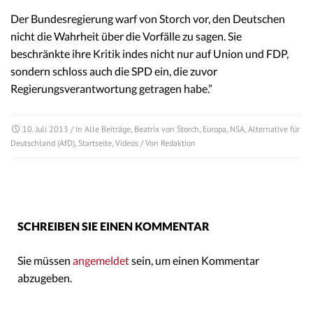
Der Bundesregierung warf von Storch vor, den Deutschen
nicht die Wahrheit über die Vorfälle zu sagen. Sie
beschränkte ihre Kritik indes nicht nur auf Union und FDP,
sondern schloss auch die SPD ein, die zuvor
Regierungsverantwortung getragen habe.”
10. Juli 2013
/ In
Alle Beiträge
,
Beatrix von Storch
,
Europa
,
NSA
,
Alternative für
Deutschland (AfD)
,
Startseite
,
Videos
/ Von
Redaktion
SCHREIBEN SIE EINEN KOMMENTAR
Sie müssen
angemeldet
sein, um einen Kommentar
abzugeben.