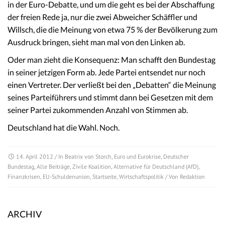
in der Euro-Debatte, und um die geht es bei der Abschaffung
der freien Rede ja, nur die zwei Abweicher Schäffler und
Willsch, die die Meinung von etwa 75 % der Bevölkerung zum
Ausdruck bringen, sieht man mal von den Linken ab.
Oder man zieht die Konsequenz: Man schafft den Bundestag
in seiner jetzigen Form ab. Jede Partei entsendet nur noch
einen Vertreter. Der verließt bei den „Debatten“ die Meinung
seines Parteiführers und stimmt dann bei Gesetzen mit dem
seiner Partei zukommenden Anzahl von Stimmen ab.
Deutschland hat die Wahl. Noch.
14. April 2012
/ In
Beatrix von Storch
,
Euro und Eurokrise
,
Deutscher
Bundestag
,
Alle Beiträge
,
Zivile Koalition
,
Alternative für Deutschland (AfD)
,
Finanzkrisen
,
EU-Schuldenunion
,
Startseite
,
Wirtschaftspolitik
/ Von
Redaktion
ARCHIV