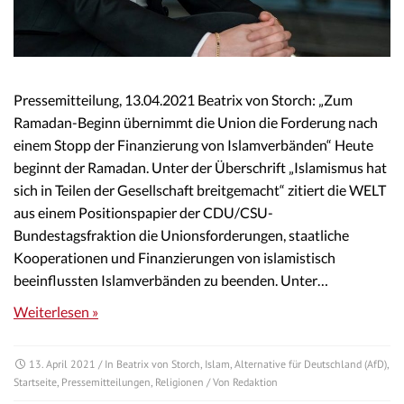
Pressemitteilung, 13.04.2021 Beatrix von Storch: „Zum
Ramadan-Beginn übernimmt die Union die Forderung nach
einem Stopp der Finanzierung von Islamverbänden“ Heute
beginnt der Ramadan. Unter der Überschrift „Islamismus hat
sich in Teilen der Gesellschaft breitgemacht“ zitiert die WELT
aus einem Positionspapier der CDU/CSU-
Bundestagsfraktion die Unionsforderungen, staatliche
Kooperationen und Finanzierungen von islamistisch
beeinflussten Islamverbänden zu beenden. Unter…
Weiterlesen »
13. April 2021
/ In
Beatrix von Storch
,
Islam
,
Alternative für Deutschland (AfD)
,
Startseite
,
Pressemitteilungen
,
Religionen
/ Von
Redaktion