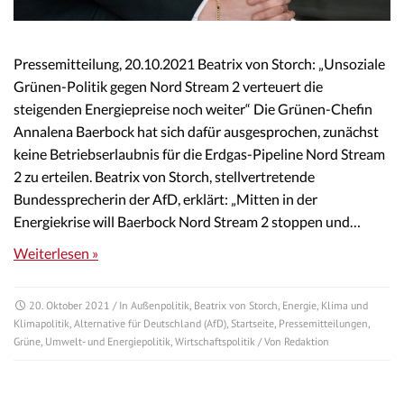
Pressemitteilung, 20.10.2021 Beatrix von Storch: „Unsoziale
Grünen-Politik gegen Nord Stream 2 verteuert die
steigenden Energiepreise noch weiter“ Die Grünen-Chefin
Annalena Baerbock hat sich dafür ausgesprochen, zunächst
keine Betriebserlaubnis für die Erdgas-Pipeline Nord Stream
2 zu erteilen. Beatrix von Storch, stellvertretende
Bundessprecherin der AfD, erklärt: „Mitten in der
Energiekrise will Baerbock Nord Stream 2 stoppen und…
Weiterlesen »
20. Oktober 2021
/ In
Außenpolitik
,
Beatrix von Storch
,
Energie
,
Klima und
Klimapolitik
,
Alternative für Deutschland (AfD)
,
Startseite
,
Pressemitteilungen
,
Grüne
,
Umwelt- und Energiepolitik
,
Wirtschaftspolitik
/ Von
Redaktion