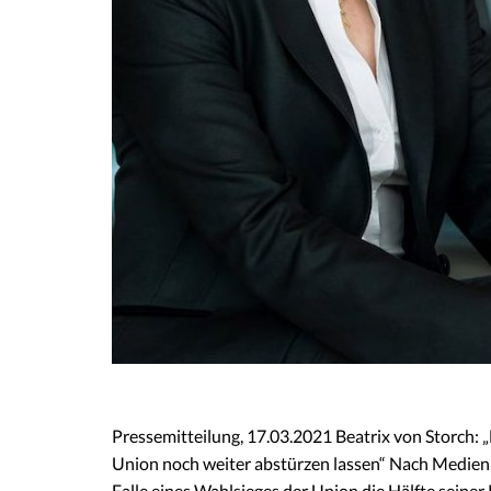
Pressemitteilung, 17.03.2021 Beatrix von Storch: „
Union noch weiter abstürzen lassen“ Nach Medienb
Falle eines Wahlsieges der Union die Hälfte seiner