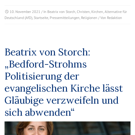
10. November 2021
/ In
Beatrix von Storch
,
Christen
,
Kirchen
,
Alternative für
Deutschland (AfD)
,
Startseite
,
Pressemitteilungen
,
Religionen
/ Von
Redaktion
Beatrix von Storch:
„Bedford-Strohms
Politisierung der
evangelischen Kirche lässt
Gläubige verzweifeln und
sich abwenden“