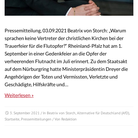
Pressemitteilung, 03.09.2021 Beatrix von Storch: „Warum
sprachen keine Vertreter der christlichen Kirchen bei der
Trauerfeier für die Flutopfer?“ Rheinland-Pfalz hat am 1.
September in einer Gedenkfeier an die Opfer der
verheerenden Flutnacht im Juli erinnert. Zu dem Staatsakt
auf dem Nürburgring hatte Ministerpräsidentin Dreyer die
Angehörigen der Toten und Vermissten, Verletzte und
Geschädigte, Hilfskräfte und…
Weiterlesen »
3. September 2021
/ In
Beatrix von Storch
,
Alternative für Deutschland (AfD)
,
Startseite
,
Pressemitteilungen
/ Von
Redaktion