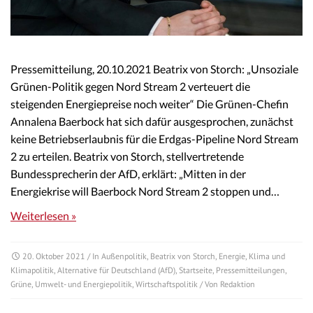
Pressemitteilung, 20.10.2021 Beatrix von Storch: „Unsoziale
Grünen-Politik gegen Nord Stream 2 verteuert die
steigenden Energiepreise noch weiter“ Die Grünen-Chefin
Annalena Baerbock hat sich dafür ausgesprochen, zunächst
keine Betriebserlaubnis für die Erdgas-Pipeline Nord Stream
2 zu erteilen. Beatrix von Storch, stellvertretende
Bundessprecherin der AfD, erklärt: „Mitten in der
Energiekrise will Baerbock Nord Stream 2 stoppen und…
Weiterlesen »
20. Oktober 2021
/ In
Außenpolitik
,
Beatrix von Storch
,
Energie
,
Klima und
Klimapolitik
,
Alternative für Deutschland (AfD)
,
Startseite
,
Pressemitteilungen
,
Grüne
,
Umwelt- und Energiepolitik
,
Wirtschaftspolitik
/ Von
Redaktion