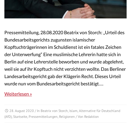
Pressemitteilung, 28.08.2020 Beatrix von Storch: „Urteil des
Bundesarbeitsgerichts zugunsten islamischer
Kopftuchträgerinnen im Schuldienst ist ein fatales Zeichen
der Unterwerfung“ Eine muslimische Lehrerin hatte sich in
Berlin auf eine Lehrerstelle beworben und wurde abgelehnt,
weil sie auf ihr Kopftuch nicht verzichten wollte. Das Berliner
Landesarbeitsgericht gab der Klägerin Recht. Dieses Urteil
wurde nun vom Bundesarbeitsgericht bestätigt….
Weiterlesen »
28. August 2020
/ In
Beatrix von Storch
,
Islam
,
Alternative für Deutschland
(AfD)
,
Startseite
,
Pressemitteilungen
,
Religionen
/ Von
Redaktion