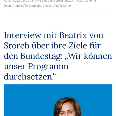
27. August 2017
/ In
Alle Beiträge
,
Bundestagswahl
,
Alternative für
Deutschland (AfD)
,
Startseite
,
Videos
/ Von
Redaktion
Interview mit Beatrix von
Storch über ihre Ziele für
den Bundestag: „Wir können
unser Programm
durchsetzen.“