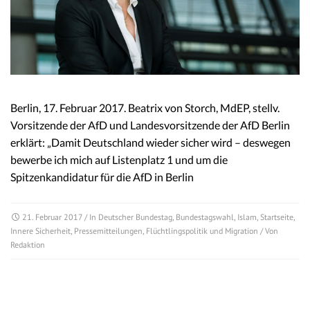
Berlin, 17. Februar 2017. Beatrix von Storch, MdEP, stellv.
Vorsitzende der AfD und Landesvorsitzende der AfD Berlin
erklärt: „Damit Deutschland wieder sicher wird – deswegen
bewerbe ich mich auf Listenplatz 1 und um die
Spitzenkandidatur für die AfD in Berlin
21. Februar 2017
/ In
Deutscher Bundestag
,
Bundestagswahl
,
Islam
,
Startseite
,
Innere Sicherheit
,
Pressemitteilungen
,
Flüchtlingspolitik und Migration
/ Von
Redaktion