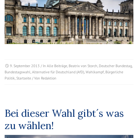
9. September 2013
/ In
Alle Beiträge
,
Beatrix von Storch
,
Deutscher Bundestag
,
Bundestagswahl
,
Alternative für Deutschland (AfD)
,
Wahlkampf
,
Bürgerliche
Politik
,
Startseite
/ Von
Redaktion
Bei dieser Wahl gibt´s was
zu wählen!