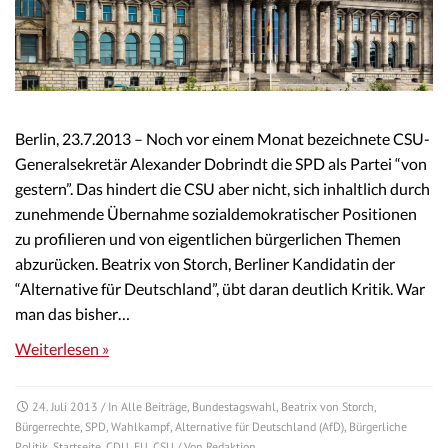
Berlin, 23.7.2013 – Noch vor einem Monat bezeichnete CSU-
Generalsekretär Alexander Dobrindt die SPD als Partei “von
gestern”. Das hindert die CSU aber nicht, sich inhaltlich durch
zunehmende Übernahme sozialdemokratischer Positionen
zu profilieren und von eigentlichen bürgerlichen Themen
abzurücken. Beatrix von Storch, Berliner Kandidatin der
“Alternative für Deutschland”, übt daran deutlich Kritik. War
man das bisher…
Weiterlesen »
24. Juli 2013
/ In
Alle Beiträge
,
Bundestagswahl
,
Beatrix von Storch
,
Bürgerrechte
,
SPD
,
Wahlkampf
,
Alternative für Deutschland (AfD)
,
Bürgerliche
Politik
,
Startseite
,
CDU
,
EU
,
CSU
/ Von
Redaktion